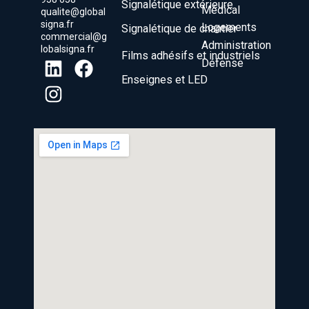
Signalétique extérieure
Médical
qualite@global
signa.fr
Logements
Signalétique de chantier
commercial@g
Administration
lobalsigna.fr
Films adhésifs et industriels
Défense
Enseignes et LED