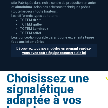
site. Fabriqués dans notre centre de production en
acier
et
aluminium
selon des schémas techniques précis
(toute largeur / toute hauteur).
Les différents types de totems :
TOTEM droit
TOTEM galbé
TOTEM Lumineux
TOTEM relief
Leur conception durable garantit une
excellente tenue
face aux intempéries
.
Découvrez tous nos modèles en
prenant rendez-
vous avec notre équipe commerciale ici
Choisissez une
signalétique
adaptée à vos