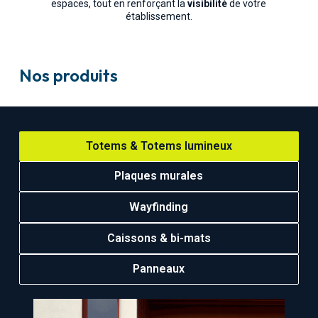
espaces, tout en renforçant la
visibilité
de votre
établissement.
Nos produits
Totems & Totems lumineux
Plaques murales
Wayfinding
Caissons & bi-mats
Panneaux