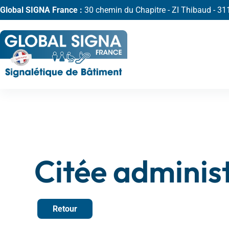
Global SIGNA France :
30 chemin du Chapitre - ZI Thibaud - 
Citée adminis
Retour