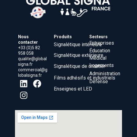
Nous
Produits
Secteurs
contacter
Entreprises
Signalétique intérieure
+33 (0)5 82
Éducation
958 058
Signalétique extérieure
Médical
qualite@global
signa.fr
Logements
Signalétique de chantier
commercial@g
Administration
lobalsigna.fr
Films adhésifs et industriels
Défense
Enseignes et LED