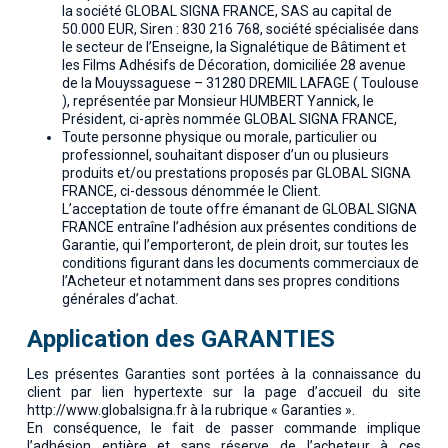
la société GLOBAL SIGNA FRANCE, SAS au capital de
50.000 EUR, Siren : 830 216 768, société spécialisée dans
le secteur de l’Enseigne, la Signalétique de Bâtiment et
les Films Adhésifs de Décoration, domiciliée 28 avenue
de la Mouyssaguese – 31280 DREMIL LAFAGE ( Toulouse
), représentée par Monsieur HUMBERT Yannick, le
Président, ci-après nommée GLOBAL SIGNA FRANCE,
Toute personne physique ou morale, particulier ou
professionnel, souhaitant disposer d’un ou plusieurs
produits et/ou prestations proposés par GLOBAL SIGNA
FRANCE, ci-dessous dénommée le Client.
L’acceptation de toute offre émanant de GLOBAL SIGNA
FRANCE entraîne l’adhésion aux présentes conditions de
Garantie, qui l’emporteront, de plein droit, sur toutes les
conditions figurant dans les documents commerciaux de
l’Acheteur et notamment dans ses propres conditions
générales d’achat.
Application des GARANTIES
Les présentes Garanties sont portées à la connaissance du
client par lien hypertexte sur la page d’accueil du site
http://www.globalsigna.fr à la rubrique « Garanties ».
En conséquence, le fait de passer commande implique
l’adhésion entière et sans réserve de l’acheteur à ces