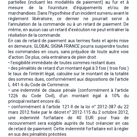
partielles (incluant les modalités de paiement) au fur et à
mesure de la fourniture d’équipements et/ou de
marchandises. Dans l’hypothèse d’un incident survenu avant le
règlement libératoire, ce dernier ne pourrait servir à
l’annulation de la commande ou à un retard de paiement. De
même, en aucun cas un retard d’exécution ne peut entraîner la
résiliation de la commande.
En cas de retard de paiement aux termes fixés et après mise
en demeure, GLOBAL SIGNA FRANCE pourra suspendre toutes
les commandes en cours, sans préjudice de toute autre voie
d’action. De plus, cela entraînera de plein droit :
• l’exigibilité immédiate de toutes sommes restant dues.
• des pénalités de retard d’un montant égal à 3 fois ( trois fois )
le taux de l’intérêt légal, calculée sur le montant de la totalité
des sommes dues, conformément aux dispositions de l’article
L. 441-6 du Code de Commerce.
• une indemnité de clause pénale (conformément à l’article
1226 du Code Civil), d’un montant égal à 10% du
principal restant encore dû.
• conformément à l’article 121-II de la loi n° 2012-387 du 22
mars 2012 fixée par le décret n° 2012-115 du 2 octobre 2012,
une indemnité forfaitaire de 40 EUR pour frais de
recouvrement sera exigible auprès de tout créancier en cas
de retard de paiement. Cette indemnité forfaitaire est à régler
en sus des pénalités précitées.