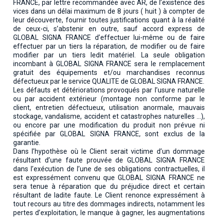
FRANCE, par lettre recommandée avec AR, de l’existence des
vices dans un délai maximum de 8 jours ( huit ) à compter de
leur découverte, fournir toutes justifications quant à la réalité
de ceux-ci, s’abstenir en outre, sauf accord express de
GLOBAL SIGNA FRANCE d’effectuer lui-même ou de faire
effectuer par un tiers la réparation, de modifier ou de faire
modifier par un tiers ledit matériel. La seule obligation
incombant à GLOBAL SIGNA FRANCE sera le remplacement
gratuit des équipements et/ou marchandises reconnus
défectueux par le service QUALITE de GLOBAL SIGNA FRANCE.
Les défauts et détériorations provoqués par l’usure naturelle
ou par accident extérieur (montage non conforme par le
client, entretien défectueux, utilisation anormale, mauvais
stockage, vandalisme, accident et catastrophes naturelles …),
ou encore par une modification du produit non prévue ni
spécifiée par GLOBAL SIGNA FRANCE, sont exclus de la
garantie.
Dans l’hypothèse où le Client serait victime d’un dommage
résultant d’une faute prouvée de GLOBAL SIGNA FRANCE
dans l’exécution de l’une de ses obligations contractuelles, il
est expressément convenu que GLOBAL SIGNA FRANCE ne
sera tenue à réparation que du préjudice direct et certain
résultant de ladite faute. Le Client renonce expressément à
tout recours au titre des dommages indirects, notamment les
pertes d’exploitation, le manque à gagner, les augmentations