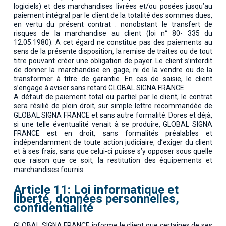
logiciels) et des marchandises livrées et/ou posées jusqu’au
paiement intégral par le client de la totalité des sommes dues,
en vertu du présent contrat : nonobstant le transfert de
risques de la marchandise au client (loi n° 80- 335 du
12.05.1980). A cet égard ne constitue pas des paiements au
sens de la présente disposition, la remise de traites ou de tout
titre pouvant créer une obligation de payer. Le client s’interdit
de donner la marchandise en gage, ni de la vendre ou de la
transformer à titre de garantie. En cas de saisie, le client
s’engage à aviser sans retard GLOBAL SIGNA FRANCE.
A défaut de paiement total ou partiel par le client, le contrat
sera résilié de plein droit, sur simple lettre recommandée de
GLOBAL SIGNA FRANCE et sans autre formalité. Dores et déjà,
si une telle éventualité venait à se produire, GLOBAL SIGNA
FRANCE est en droit, sans formalités préalables et
indépendamment de toute action judiciaire, d’exiger du client
et à ses frais, sans que celui-ci puisse s’y opposer sous quelle
que raison que ce soit, la restitution des équipements et
marchandises fournis.
Article 11: Loi informatique et
liberté, données personnelles,
confidentialité
GLOBAL SIGNA FRANCE informe le client que certaines de ses