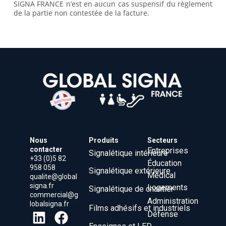
SIGNA FRANCE n’est en aucun cas suspensif du règlement
de la partie non contestée de la facture.
Nous
Produits
Secteurs
contacter
Entreprises
Signalétique intérieure
+33 (0)5 82
Éducation
958 058
Signalétique extérieure
Médical
qualite@global
signa.fr
Logements
Signalétique de chantier
commercial@g
Administration
lobalsigna.fr
Films adhésifs et industriels
Défense