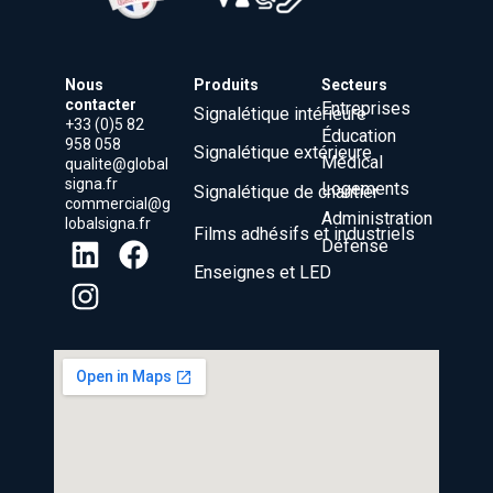
Nous
Produits
Secteurs
contacter
Entreprises
Signalétique intérieure
+33 (0)5 82
Éducation
958 058
Signalétique extérieure
Médical
qualite@global
signa.fr
Logements
Signalétique de chantier
commercial@g
Administration
lobalsigna.fr
Films adhésifs et industriels
Défense
Enseignes et LED