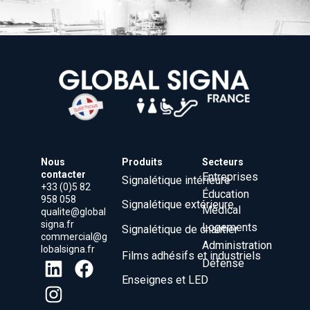
Nous
Produits
Secteurs
contacter
Entreprises
Signalétique intérieure
+33 (0)5 82
Éducation
958 058
Signalétique extérieure
Médical
qualite@global
signa.fr
Logements
Signalétique de chantier
commercial@g
Administration
lobalsigna.fr
Films adhésifs et industriels
Défense
Enseignes et LED