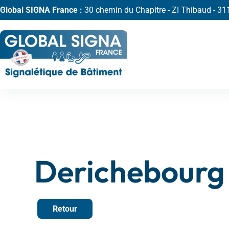
Global SIGNA France :
30 chemin du Chapitre - ZI Thibaud - 
Derichebourg
Retour