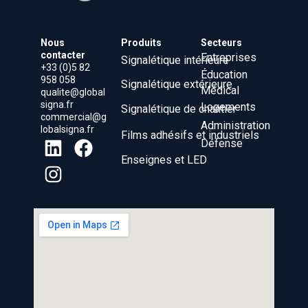
Nous
Produits
Secteurs
contacter
Entreprises
Signalétique intérieure
+33 (0)5 82
Éducation
958 058
Signalétique extérieure
Médical
qualite@global
signa.fr
Logements
Signalétique de chantier
commercial@g
Administration
lobalsigna.fr
Films adhésifs et industriels
Défense
Enseignes et LED